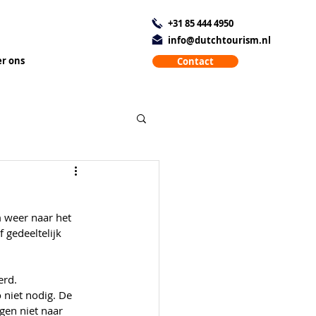
+31 85 444 4950
info@dutchtourism.nl
r ons
Contact
m weer naar het 
 gedeeltelijk 
erd. 
 niet nodig. De 
gen niet naar 