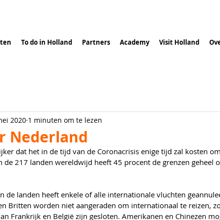
ten
To do in Holland
Partners
Academy
Visit Holland
Ove
mei 2020
1 minuten om te lezen
r Nederland
jker dat het in de tijd van de Coronacrisis enige tijd zal kosten o
n de 217 landen wereldwijd heeft 45 procent de grenzen geheel of
 de landen heeft enkele of alle internationale vluchten geannule
en Britten worden niet aangeraden om internationaal te reizen, zo
van Frankrijk en België zijn gesloten. Amerikanen en Chinezen mo