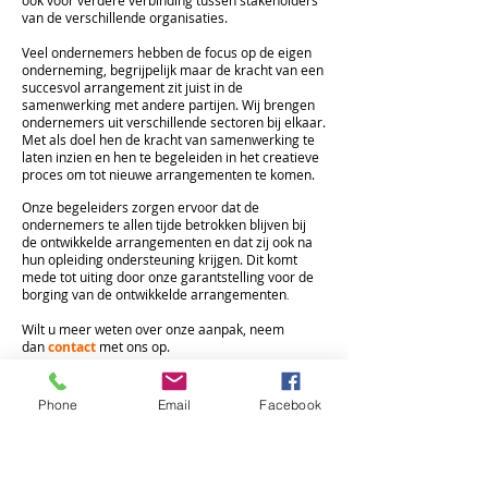
ook voor verdere verbinding tussen stakeholders
van de verschillende organisaties.
​Veel ondernemers hebben de focus op de eigen
onderneming, begrijpelijk maar de kracht van een
succesvol arrangement zit juist in de
samenwerking met andere partijen. Wij brengen
ondernemers uit verschillende sectoren bij elkaar.
Met als doel hen de kracht van samenwerking te
laten inzien en hen te begeleiden in het creatieve
proces om tot nieuwe arrangementen te komen.
Onze begeleiders zorgen ervoor dat de
ondernemers te allen tijde betrokken blijven bij
de
ontwikkelde arrangementen en dat zij ook na
hun opleiding ondersteuning krijgen. Dit komt
mede tot uiting door onze garantstelling voor de
borging van de ontwikkelde arrangementen
.
Wilt u meer weten over onze aanpak, neem
dan
contact
met ons op.
* Dutch Tourism Academy is verbonden aan
diverse toeristische opleiders in Nederland, zoals
Phone
Email
Facebook
Hogeschool Inholland, Regio College, Media
College en het ROC van Amsterdam.