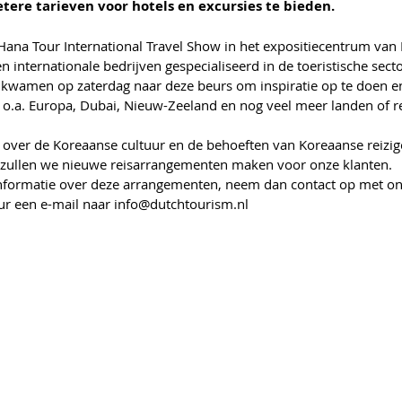
etere tarieven voor hotels en excursies te bieden.
ana Tour International Travel Show in het expositiecentrum van K
n internationale bedrijven gespecialiseerd in de toeristische sec
n kwamen op zaterdag naar deze beurs om inspiratie op te doen en
 o.a. Europa, Dubai, Nieuw-Zeeland en nog veel meer landen of re
over de Koreaanse cultuur en de behoeften van Koreaanse reizige
 zullen we nieuwe reisarrangementen maken voor onze klanten.
 informatie over deze arrangementen, neem dan contact op met onze
r een e-mail naar info@dutchtourism.nl  