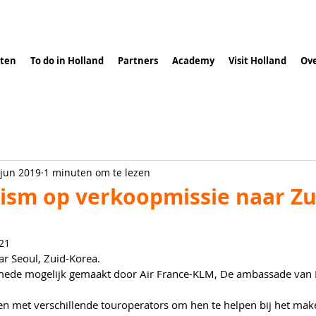
ten
To do in Holland
Partners
Academy
Visit Holland
Ove
 jun 2019
1 minuten om te lezen
ism op verkoopmissie naar Zu
21
ar Seoul, Zuid-Korea.
mede mogelijk gemaakt door Air France-KLM, De ambassade van 
 met verschillende touroperators om hen te helpen bij het mak