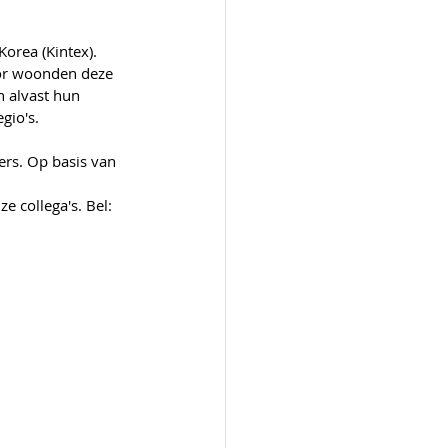
orea (Kintex). 
tor woonden deze 
 alvast hun 
gio's.
rs. Op basis van 
 collega's. Bel: 