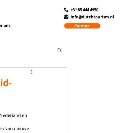
+31 85 444 4950
info@dutchtourism.nl
r ons
Contact
id-
Nederland en 
en van nieuwe 